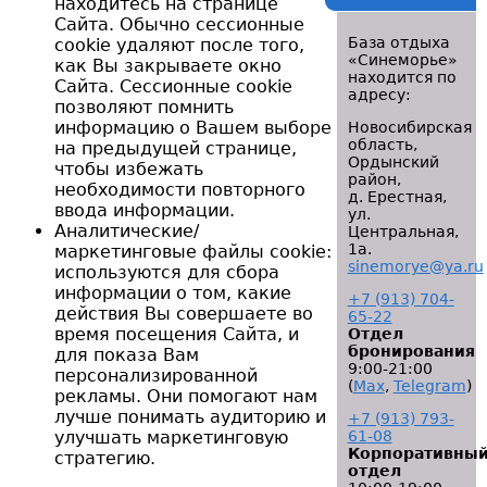
находитесь на странице
Сайта. Обычно сессионные
База отдыха
cookie удаляют после того,
«Синеморье»
как Вы закрываете окно
находится по
Сайта. Сессионные cookie
адресу:
позволяют помнить
информацию о Вашем выборе
Новосибирская
область,
на предыдущей странице,
Ордынский
чтобы избежать
район,
необходимости повторного
д. Ерестная,
ввода информации.
ул.
Аналитические/
Центральная,
1а.
маркетинговые файлы cookie:
sinemorye@ya.ru
используются для сбора
информации о том, какие
+7 (913) 704-
действия Вы совершаете во
65-22
время посещения Сайта, и
Отдел
бронирования
для показа Вам
9:00-21:00
персонализированной
(
Мах
,
Telegram
)
рекламы. Они помогают нам
лучше понимать аудиторию и
+7 (913) 793-
улучшать маркетинговую
61-08
Корпоративны
стратегию.
отдел