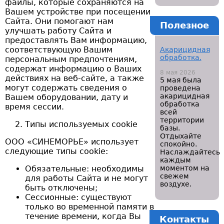
файлы, которые сохраняются на
Вашем устройстве при посещении
Сайта. Они помогают нам
Полезное
улучшать работу Сайта и
предоставлять Вам информацию,
соответствующую Вашим
Акарицидная
обработка.
персональным предпочтениям,
содержат информацию о Ваших
8 мая 2026
действиях на веб-сайте, а также
5 мая была
могут содержать сведения о
проведена
акарицидная
Вашем оборудовании, дату и
обработка
время сессии.
всей
территории
Типы используемых cookie
базы.
Отдыхайте
ООО «СИНЕМОРЬЕ» использует
спокойно.
следующие типы cookie:
Наслаждайтесь
каждым
Обязательные: необходимы
моментом на
свежем
для работы Сайта и не могут
воздухе.
быть отключены;
Сессионные: существуют
только во временной памяти в
течение времени, когда Вы
Контакты