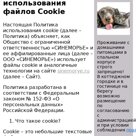
использования
файлов Cookie
Настоящая Политика
использования cookie (далее –
Политика) объясняет, как
Общество с ограниченной
Проживание с
ответственностью «СИНЕМОРЬЕ» и
домашними
питомцами в
ее аффилированные лица (далее –
спальном
ООО «СИНЕМОРЬЕ») использует
корпусе
файлы cookie и аналогичные
строго
технологии на сайте
sinemorye.ru
запрещено!
(далее – Сайт).
В коттеджном
городке и в
гостинице на
Политика разработана в
берегу
соответствии с Федеральным
возможно
законом № 152-ФЗ «О
размещение
персональных данных»
по
Российской Федерации.
согласованию
с
администрацией
Что такое cookie?
и при условии
соблюдения
пра
Cookie – это небольшие текстовые