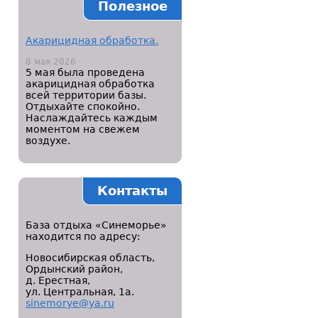
Полезное
Акарицидная обработка.
8 мая 2026
5 мая была проведена
акарицидная обработка
всей территории базы.
Отдыхайте спокойно.
Наслаждайтесь каждым
моментом на свежем
воздухе.
Контакты
База отдыха «Синеморье»
находится по адресу:
Новосибирская область,
Ордынский район,
д. Ерестная,
ул. Центральная, 1а.
sinemorye@ya.ru