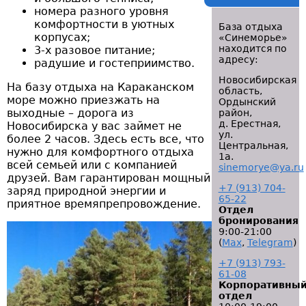
номера разного уровня
комфортности в уютных
База отдыха
корпусах;
«Синеморье»
находится по
3-х разовое питание;
адресу:
радушие и гостеприимство.
Новосибирская
На базу отдыха на Караканском
область,
море можно приезжать на
Ордынский
выходные – дорога из
район,
д. Ерестная,
Новосибирска у вас займет не
ул.
более 2 часов. Здесь есть все, что
Центральная,
нужно для комфортного отдыха
1а.
всей семьей или с компанией
sinemorye@ya.ru
друзей. Вам гарантирован мощный
+7 (913) 704-
заряд природной энергии и
65-22
приятное времяпрепровождение.
Отдел
бронирования
9:00-21:00
(
Мах
,
Telegram
)
+7 (913) 793-
61-08
Корпоративны
отдел