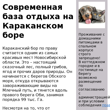
Современная
база отдыха на
Караканском
боре
Проживание с
домашними
питомцами в
спальном
Караканский бор по праву
корпусе
считается одним из самых
строго
красивых мест Новосибирской
запрещено!
области. Это – настоящий
В коттеджном
городке и в
сказочный лес, полный грибов,
гостинице на
ягод и прочих даров природы. Он
берегу
начинается с берегов Обского
возможно
моря, откуда открываются
размещение
завораживающие виды на
по
согласованию
Млечный путь, и тянется вдоль
с
правого берега Оби, занимая
администрацией
порядка 99 тыс. Га.
и при условии
соблюдения
пра
Несмотря на то, что от