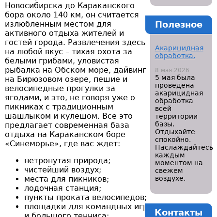
Новосибирска до Караканского
бора около 140 км, он считается
излюбленным местом для
Полезное
активного отдыха жителей и
гостей города. Развлечения здесь
Акарицидная
на любой вкус – тихая охота за
обработка.
белыми грибами, уловистая
рыбалка на Обском море, дайвинг
8 мая 2026
5 мая была
на Бирюзовом озере, пешие и
проведена
велосипедные прогулки за
акарицидная
ягодами, и это, не говоря уже о
обработка
пикниках с традиционным
всей
шашлыком и кулешом. Все это
территории
базы.
предлагает современная база
Отдыхайте
отдыха на Караканском боре
спокойно.
«Синеморье», где вас ждет:
Наслаждайтесь
каждым
нетронутая природа;
моментом на
чистейший воздух;
свежем
места для пикников;
воздухе.
лодочная станция;
пункты проката велосипедов;
площадки для командных игр
Контакты
и большого тенниса;