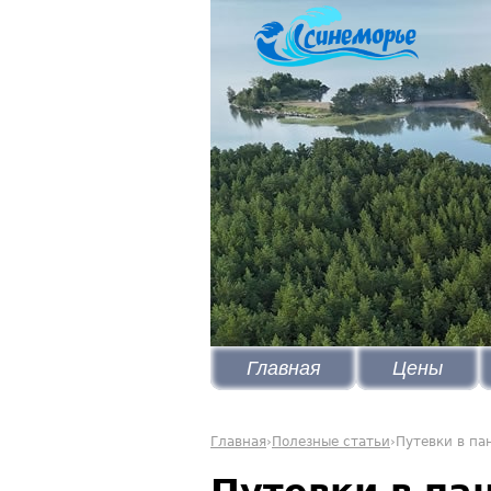
Главная
Цены
Главная
›
Полезные статьи
›
Путевки в па