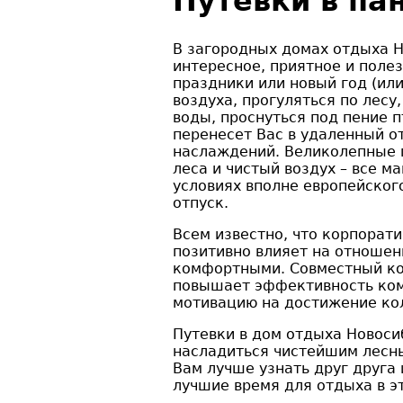
Путевки в па
В загородных домах отдыха Н
интересное, приятное и поле
праздники или новый год (или
воздуха, прогуляться по лесу
воды, проснуться под пение п
перенесет Вас в удаленный о
наслаждений. Великолепные 
леса и чистый воздух – все ма
условиях вполне европейско
отпуск.
Всем известно, что корпорат
позитивно влияет на отношен
комфортными. Совместный ко
повышает эффективность ком
мотивацию на достижение ко
Путевки в дом отдыха Новос
насладиться чистейшим лесн
Вам лучше узнать друг друга
лучшие время для отдыха в эт