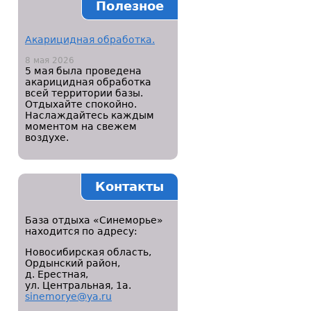
Полезное
Акарицидная обработка.
8 мая 2026
5 мая была проведена
акарицидная обработка
всей территории базы.
Отдыхайте спокойно.
Наслаждайтесь каждым
моментом на свежем
воздухе.
Контакты
База отдыха «Синеморье»
находится по адресу:
Новосибирская область,
Ордынский район,
д. Ерестная,
ул. Центральная, 1а.
sinemorye@ya.ru