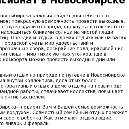
нсионат в Новосибирске
овосибирска каждый найдет для себя что-то
зное: прекрасную возможность провести выходные,
 отпуск) вдали от города, вдохнуть глоток чистого
, насладиться бликами солнца на чистой глади
тиц. Поездка и отдых в домах отдыха или на базах
т городской суеты мир удовольствий и
прозрачные озера, бескрайние поля, красивейшие
нит сюда – мир тихих уютных уголков, где в
го комфорта можно провести выходные дни или
ивный отдых на природе по путевке в Новосибирске
ия внутри коллектива, делают их более
рпоративный отдых в доме отдыха на новый год:
андной работы; сплачивает коллектив; повышает
ллективных целей.
ибирска—подарят Вам и Вашей семье возможность
ым воздухом. Совместный семейный отдых поможет
 и своего ребенка. Как отмечают отдыхающие,
о январь и февраль.