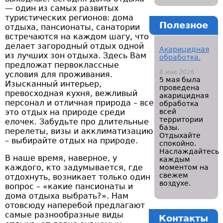
— один из самых развитых
туристических регионов: дома
Полезное
отдыха, пансионаты, санатории
встречаются на каждом шагу, что
делает загородный отдых одной
Акарицидная
из лучших зон отдыха. Здесь Вам
обработка.
предложат первоклассные
8 мая 2026
условия для проживания.
5 мая была
Изысканный интерьер,
проведена
превосходная кухня, вежливый
акарицидная
персонал и отличная природа – все
обработка
это отдых на природе среди
всей
территории
елочек. Забудьте про длительные
базы.
перелеты, визы и акклиматизацию
Отдыхайте
– выбирайте отдых на природе.
спокойно.
Наслаждайтесь
В наше время, наверное, у
каждым
каждого, кто задумывается, где
моментом на
свежем
отдохнуть, возникает только один
воздухе.
вопрос – «какие пансионаты и
дома отдыха выбрать?». Нам
отовсюду наперебой предлагают
самые разнообразные виды
Контакты