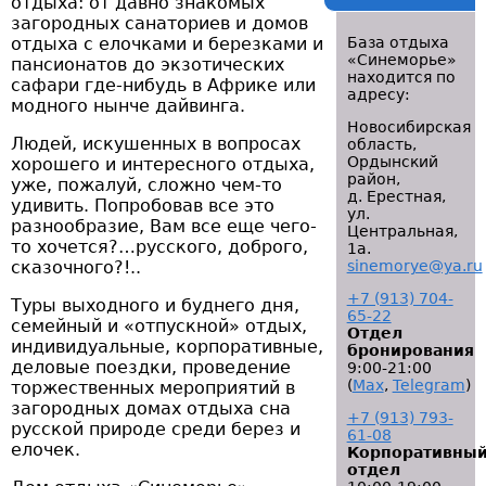
отдыха: от давно знакомых
загородных санаториев и домов
отдыха с елочками и березками и
База отдыха
«Синеморье»
пансионатов до экзотических
находится по
сафари где-нибудь в Африке или
адресу:
модного нынче дайвинга.
Новосибирская
Людей, искушенных в вопросах
область,
Ордынский
хорошего и интересного отдыха,
район,
уже, пожалуй, сложно чем-то
д. Ерестная,
удивить. Попробовав все это
ул.
разнообразие, Вам все еще чего-
Центральная,
то хочется?…русского, доброго,
1а.
сказочного?!..
sinemorye@ya.ru
+7 (913) 704-
Туры выходного и буднего дня,
65-22
семейный и «отпускной» отдых,
Отдел
индивидуальные, корпоративные,
бронирования
деловые поездки, проведение
9:00-21:00
(
Мах
,
Telegram
)
торжественных мероприятий в
загородных домах отдыха сна
+7 (913) 793-
русской природе среди берез и
61-08
елочек.
Корпоративны
отдел