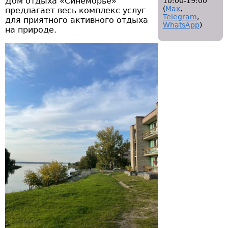
Дом отдыха «Синеморье»
10:00-19:00
(
Мах
,
предлагает весь комплекс услуг
Telegram
,
для приятного активного отдыха
WhatsApp
)
на природе.