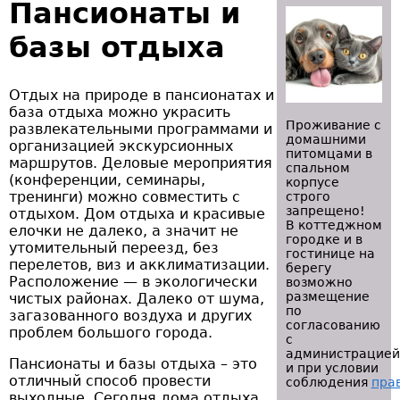
Пансионаты и
базы отдыха
Отдых на природе в пансионатах и
база отдыха можно украсить
Проживание с
развлекательными программами и
домашними
организацией экскурсионных
питомцами в
маршрутов. Деловые мероприятия
спальном
(конференции, семинары,
корпусе
тренинги) можно совместить с
строго
запрещено!
отдыхом. Дом отдыха и красивые
В коттеджном
елочки не далеко, а значит не
городке и в
утомительный переезд, без
гостинице на
перелетов, виз и акклиматизации.
берегу
Расположение — в экологически
возможно
размещение
чистых районах. Далеко от шума,
по
загазованного воздуха и других
согласованию
проблем большого города.
с
администрацией
Пансионаты и базы отдыха – это
и при условии
отличный способ провести
соблюдения
пра
выходные. Сегодня дома отдыха