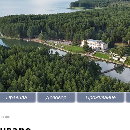
Правила
Договор
Проживание
нваре