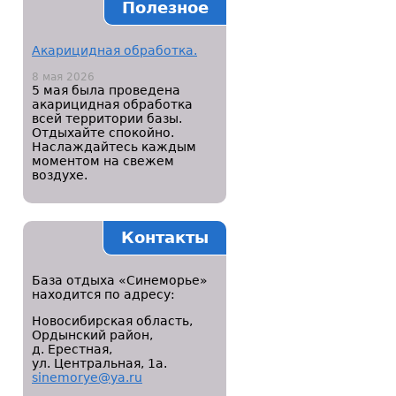
Полезное
Акарицидная обработка.
8 мая 2026
5 мая была проведена
акарицидная обработка
всей территории базы.
Отдыхайте спокойно.
Наслаждайтесь каждым
моментом на свежем
воздухе.
Контакты
База отдыха «Синеморье»
находится по адресу:
Новосибирская область,
Ордынский район,
д. Ерестная,
ул. Центральная, 1а.
sinemorye@ya.ru