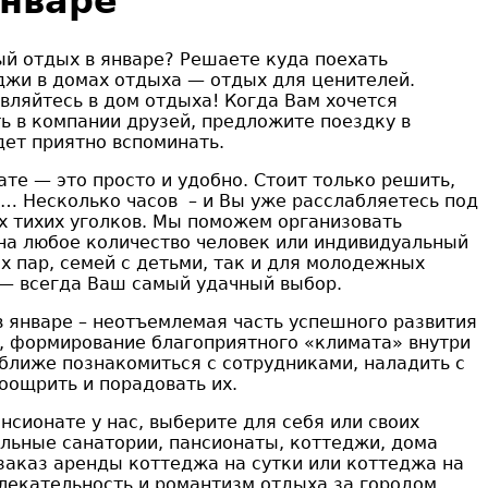
январе
й отдых в январе? Решаете куда поехать
джи в домах отдыха — отдых для ценителей.
вляйтесь в дом отдыха! Когда Вам хочется
ть в компании друзей, предложите поездку в
ет приятно вспоминать.
те — это просто и удобно. Стоит только решить,
от… Несколько часов – и Вы уже расслабляетесь под
 тихих уголков. Мы поможем организовать
на любое количество человек или индивидуальный
х пар, семей с детьми, так и для молодежных
 — всегда Ваш самый удачный выбор.
 январе – неотъемлемая часть успешного развития
, формирование благоприятного «климата» внутри
ближе познакомиться с сотрудниками, наладить с
оощрить и порадовать их.
нсионате у нас, выберите для себя или своих
льные санатории, пансионаты, коттеджи, дома
заказ аренды коттеджа на сутки или коттеджа на
лекательность и романтизм отдыха за городом.