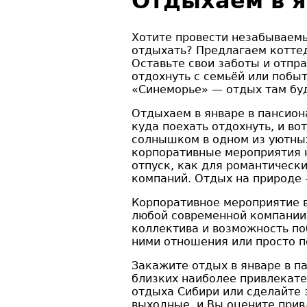
Отдыхаем в 
Хотите провести незабываемы
отдыхать? Предлагаем котте
Оставьте свои заботы и отпра
отдохнуть с семьёй или побы
«Синеморье» — отдых там буд
Отдыхаем в январе в пансиона
куда поехать отдохнуть, и в
солнышком в одном из уютных
корпоративные мероприятия 
отпуск, как для романтически
компаний. Отдых на природе
Корпоративное мероприятие в
любой современной компании
коллектива и возможность по
ними отношения или просто п
Закажите отдых в январе в па
близких наиболее привлекате
отдыха Сибири или сделайте 
выходные, и Вы оцените прив