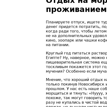
Отдых на мор
проживанием
Планируете отпуск, ищете ту
денег придется потратить, п
когда ради того, чтобы лето
не на дополнительных удовол
кино, зоопарк или чашки кофе
на питании.
Круглый год питаться раство
Египте? Ну, наверное, можно 
пищеварительная система ещ
тоскливым покажется этот го
мучения? Особенно если мучае
Мнение, что хороший отдых н
только покинув Новосибирск 
прошлом. У нас есть наше со
морщиться и тянуть: «Нуууу, 
похоже, так могут говорить т
разу не купались в чистой в
пляжах, не дышали чистым во