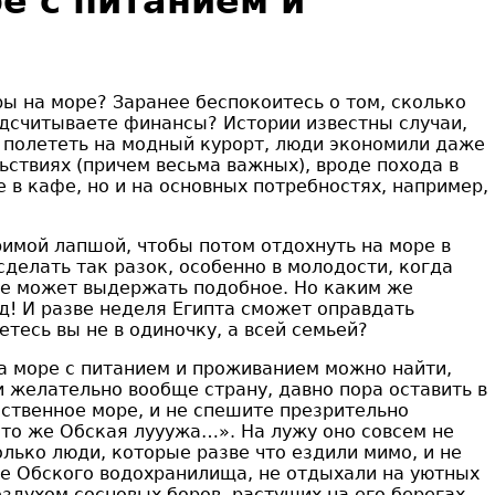
е с питанием и
ры на море? Заранее беспокоитесь о том, сколько
одсчитываете финансы? Истории известны случаи,
м полететь на модный курорт, люди экономили даже
ьствиях (причем весьма важных), вроде похода в
 в кафе, но и на основных потребностях, например,
римой лапшой, чтобы потом отдохнуть на море в
сделать так разок, особенно в молодости, когда
е может выдержать подобное. Но каким же
д! И разве неделя Египта сможет оправдать
тесь вы не в одиночку, а всей семьей?
а море с питанием и проживанием можно найти,
и желательно вообще страну, давно пора оставить в
бственное море, и не спешите презрительно
это же Обская лууужа…». На лужу оно совсем не
олько люди, которые разве что ездили мимо, и не
оде Обского водохранилища, не отдыхали на уютных
здухом сосновых боров, растущих на его берегах…