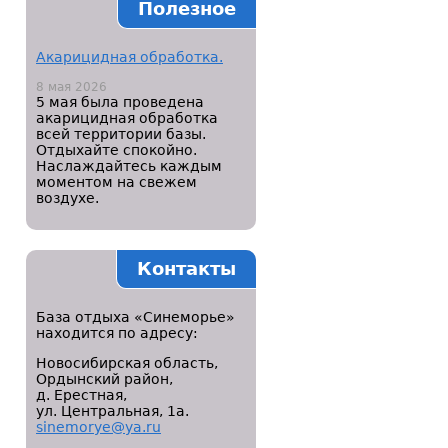
Полезное
Акарицидная обработка.
8 мая 2026
5 мая была проведена
акарицидная обработка
всей территории базы.
Отдыхайте спокойно.
Наслаждайтесь каждым
моментом на свежем
воздухе.
Контакты
База отдыха «Синеморье»
находится по адресу:
Новосибирская область,
Ордынский район,
д. Ерестная,
ул. Центральная, 1а.
sinemorye@ya.ru