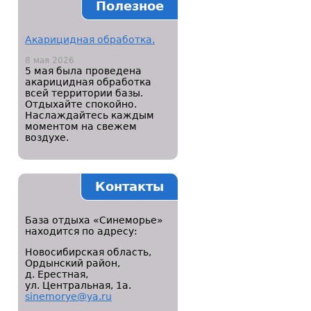
Полезное
Акарицидная обработка.
8 мая 2026
5 мая была проведена
акарицидная обработка
всей территории базы.
Отдыхайте спокойно.
Наслаждайтесь каждым
моментом на свежем
воздухе.
Контакты
База отдыха «Синеморье»
находится по адресу:
Новосибирская область,
Ордынский район,
д. Ерестная,
ул. Центральная, 1а.
sinemorye@ya.ru