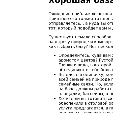
Хорошая база
Ожидание приближающегося от
Приятнее его только тот день
отправляетесь… а куда вы от
тот, который подойдет вам и д
Существует немало способов 
навстречу природе и комфорту
как выбрать базу? Вот нескол
Определитесь, куда вам 
ароматом цветов? Густой
Пляжи и вода, в которой
объединяют в себе больш
Вы едете в одиночку, ко
всей семьей на природе 
семейные связи. Но, если
на базе должны работать
площадки, бассейны, а 
Хотите ли вы готовить с
обеспечили в столовой б
услуга предлагается, в п
продукты – привезете вс