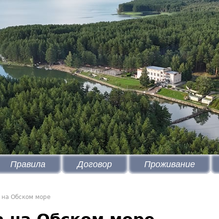
Правила
Договор
Проживание
 на Обском море