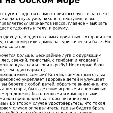
 на Обском море
пуска – одно из самых приятных чувств на свете.
, когда отпуск уже, наконец, наступил, и вы
правляетесь? Вариантов масса, главное – выбрать
аст отдохнуть и телу, и разуму.
отдохнуть, и один из самых приятных – отправиться
, сняв номер или домик на туристической базе. Но
ько советов:
хочется больше. Бескрайние луга с одуряющим
 лес, свежий, тенистый, с грибами и ягодами?
 можно купаться и ловить рыбу? Некоторые базы
е, чем один вариант;
мпанией или с семьей? Кстати, совместный отдых
прекрасно укрепляет здоровье детей и улучшает
 вы берете с собой детей, обратите внимание, что
 аниматоры, быть детские игровые и спортивные
номера должны быть теплыми и комфортными;
ами или предпочли бы, чтобы питание вам
азы? Во втором случае удостоверьтесь, что такая
ервом случае определитесь, где вы будете брать
е с собой или найдете магазин неподалеку;