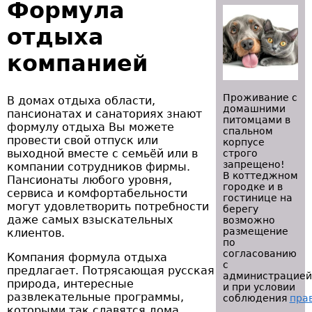
Формула
отдыха
компанией
Проживание с
В домах отдыха области,
домашними
пансионатах и санаториях знают
питомцами в
формулу отдыха Вы можете
спальном
провести свой отпуск или
корпусе
выходной вместе с семьёй или в
строго
запрещено!
компании сотрудников фирмы.
В коттеджном
Пансионаты любого уровня,
городке и в
сервиса и комфортабельности
гостинице на
могут удовлетворить потребности
берегу
даже самых взыскательных
возможно
размещение
клиентов.
по
согласованию
Компания формула отдыха
с
предлагает. Потрясающая русская
администрацией
природа, интересные
и при условии
развлекательные программы,
соблюдения
пра
которыми так славятся дома