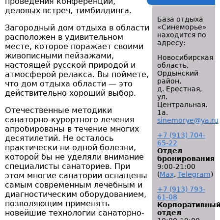
проведения конференций,
деловых встреч, тимбилдинга.
База отдыха
Загородный дом отдыха в области
«Синеморье»
находится по
расположен в удивительном
адресу:
месте, которое поражает своими
живописными пейзажами,
Новосибирская
настоящей русской природой и
область,
Ордынский
атмосферой релакса. Вы поймете,
район,
что дом отдыха области — это
д. Ерестная,
действительно хороший выбор.
ул.
Центральная,
Отечественные методики
1а.
санаторно-курортного лечения
sinemorye@ya.ru
апробированы в течение многих
+7 (913) 704-
десятилетий. Не осталось
65-22
практически ни одной болезни,
Отдел
которой бы не уделяли внимание
бронирования
специалисты санаториев. При
9:00-21:00
(
Мах
,
Telegram
)
этом многие санатории оснащены
самым современным лечебным и
+7 (913) 793-
диагностическим оборудованием,
61-08
позволяющим применять
Корпоративны
новейшие технологии санаторно-
отдел