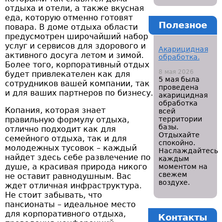
отдыха и отели, а также вкусная
еда, которую отменно готовят
Полезное
повара. В доме отдыха области
предусмотрен широчайший набор
услуг и сервисов для здорового и
Акарицидная
активного досуга летом и зимой.
обработка.
Более того, корпоративный отдых
8 мая 2026
будет привлекателен как для
5 мая была
сотрудников вашей компании, так
проведена
и для ваших партнеров по бизнесу.
акарицидная
обработка
Копания, которая знает
всей
правильную формулу отдыха,
территории
базы.
отлично подходит как для
Отдыхайте
семейного отдыха, так и для
спокойно.
молодежных тусовок – каждый
Наслаждайтесь
найдет здесь себе развлечение по
каждым
душе, а красивая природа никого
моментом на
свежем
не оставит равнодушным. Вас
воздухе.
ждет отличная инфраструктура.
Не стоит забывать, что
пансионаты – идеальное место
для корпоративного отдыха,
Контакты