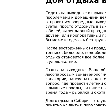
Дом отдыха в
Сидеть на выходные в шумном
проблемами и домашними дела
отправиться очередные выход
суеты: просто отдохнуть в вы
юбилей, календарный праздни
друзей, или корпоративный пр
Вы можете сделать без труда
После восторженных (и правд
теннисе, бильярде, волейбол
отдыха становится все более
в удовольствие.
Отдых на выходные– Ваше общ
лесопарковым зонам экологич
санатории, пансионаты, котт
вопрос, где провести летний 
– лыжные походы, катание на 
время года – рыбалка и охота
Дом отдыха в Сибири – это уд
приятно удивить и порадоват