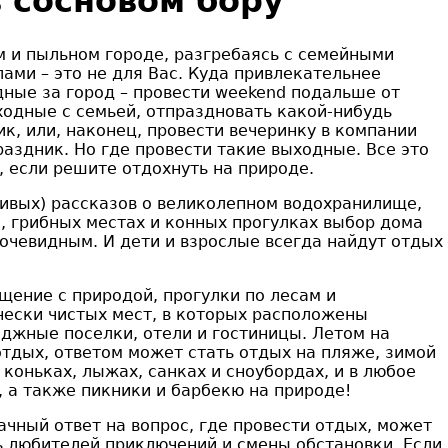
 сосновом бору
 и пыльном городе, разгребаясь с семейными
ми – это не для Вас. Куда привлекательнее
ные за город – провести weekend подальше от
ходные с семьей, отпраздновать какой-нибудь
к, или, наконец, провести вечеринку в компании
аздник. Но где провести такие выходные. Все это
, если решите отдохнуть на природе.
ивых) рассказов о великолепном водохранилище,
е, грибных местах и конных прогулках выбор дома
 очевидным. И дети и взрослые всегда найдут отдых
ение с природой, прогулки по лесам и
ески чистых мест, в которых расположены
еджные поселки, отели и гостиницы. Летом на
отдых, ответом может стать отдых на пляже, зимой
коньках, лыжах, санках и сноубордах, и в любое
, а также пикники и барбекю на природе!
ачный ответ на вопрос, где провести отдых, может
ь любителей приключений и смены обстановки. Если