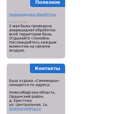
Полезное
Акарицидная обработка.
8 мая 2026
5 мая была проведена
акарицидная обработка
всей территории базы.
Отдыхайте спокойно.
Наслаждайтесь каждым
моментом на свежем
воздухе.
Контакты
База отдыха «Синеморье»
находится по адресу:
Новосибирская область,
Ордынский район,
д. Ерестная,
ул. Центральная, 1а.
sinemorye@ya.ru