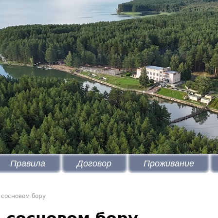
Правила
Договор
Проживание
 сосновом бору