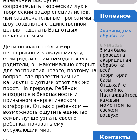
начинании Вас будет
сопровождать творческий дух и
творческий задор специалистов,
Полезное
чьи развлекательные программы и
шоу создаются с единственной
целью – сделать Ваш отдых
Акарицидная
незабываемым.
обработка.
8 мая 2026
Дети познают себя и мир
5 мая была
непрерывно и каждую минуту,
проведена
если рядом с ним находятся его
акарицидная
родители, он максимально открыт
обработка
для восприятия нового, поэтому на
всей
территории
вопрос, где провести зимние
базы.
каникулы с детьми ответ так же
Отдыхайте
прост. На природе. Ребёнок
спокойно.
находится в безопасности и
Наслаждайтесь
привычном энергетическом
каждым
моментом на
комфорте. Отдых с ребенком —
свежем
возможность ощутить единство
воздухе.
семьи, лучше узнать своего
ребенка, показать ему
окружающий мир.
Контакты