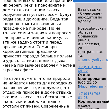
Провести выходные или праздники
на берегу реки в пансионате и
доме отдыха эконом класса,
База отдыха
«Синеморье»
окружённом густым лесом, будут
находится по
рады ваши домашние. Ведь так
адресу:
здорово отметить семейный
праздник на природе. Но не
Новосибирская
область,
только семьи задаются вопросом,
Ордынский
где провести зимние каникулы,
район,
эта же задача стоит и перед
д. Ерестная,
организациями. Семинары,
ул.
корпоративные праздники
Центральная,
приносят гораздо больше пользы
1а.
sinemorye@ya.ru
и удовольствия в доме отдыха,
чем на привычном рабочем месте в
+7 (913) 704-
строгом офисе.
65-22
Отдел
Не стоит думать, что на природе
бронирования
9:00-21:00
не найдется места для городских
(
Мах
,
Telegram
)
развлечений. Те, кто думает, что
отдых на природе в доме отдыха
+7 (913) 793-
эконом класса – это бесконечные
61-08
шашлыки и рыбалка, давно
Корпоративны
отдел
отстали от жизни. Современные