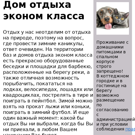
Дом отдыха
эконом класса
Отдых у нас неотделим от отдыха
на природе, поэтому на вопрос,
Проживание с
где провести зимние каникулы,
домашними
ответ очевиден. На территории
питомцами в
баз и домов отдыха эконом класса
спальном
есть прекрасно оборудованные
корпусе
беседки и площадки для барбекю,
строго
запрещено!
расположенные на берегу реки, а
В коттеджном
также отличная возможность
городке и в
порыбачить, покататься на
гостинице на
лодках, велосипедах, лошадях или
берегу
квадроциклах, пострелять в тире и
возможно
размещение
поиграть в пейнтбол. Зимой можно
по
взять на прокат лыжи или коньки,
согласованию
поиграть в зимний футбол. И еще
с
один важный момент: какой бы
администрацией
отдых Вы ни выбрали, когда бы Вы
и при условии
ни приехали, в любом Вашем
соблюдения
пра