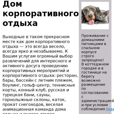
Дом
корпоративного
отдыха
Проживание с
Выходные в таком прекрасном
домашними
месте как дом корпоративного
питомцами в
отдыха — это всегда весело,
спальном
всегда ярко и незабываемо. К
корпусе
Вашим услугам огромный выбор
строго
запрещено!
развлечений для интересного и
В коттеджном
активного досуга проведению
городке и в
корпоративных мероприятий и
гостинице на
корпоративного отдыха: ресторан,
берегу
бары, бассейн с летним пляжем,
возможно
размещение
боулинг, гольф-центр, теннисные
по
корты, конный клуб, русская и
согласованию
турецкая бани, сауны,
с
горнолыжные склоны, каток,
администрацией
прокат снегоходов, веселая
и при условии
анимационная команда дома
соблюдения
пра