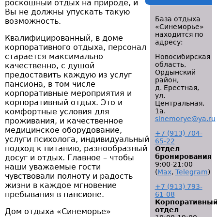
роскошный отдых на природе, и
Вы не должны упускать такую
База отдыха
возможность.
«Синеморье»
находится по
Квалифицированный, в доме
адресу:
корпоративного отдыха, персонал
старается максимально
Новосибирская
область,
качественно, с душой
Ордынский
предоставить каждую из услуг
район,
пансиона, в том числе
д. Ерестная,
корпоративные мероприятия и
ул.
корпоративный отдых. Это и
Центральная,
комфортные условия для
1а.
sinemorye@ya.ru
проживания, и качественное
медицинское оборудование,
+7 (913) 704-
услуги психолога, индивидуальный
65-22
подход к питанию, разнообразный
Отдел
бронирования
досуг и отдых. Главное – чтобы
9:00-21:00
наши уважаемые гости
(
Мах
,
Telegram
)
чувствовали полноту и радость
жизни в каждое мгновение
+7 (913) 793-
пребывания в пансионе.
61-08
Корпоративны
отдел
Дом отдыха «Синеморье»