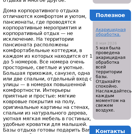
отдыха и многое другое.
Дома корпоративного отдыха
Полезное
отличаются комфортом и уютом,
пансионаты, где проводятся
корпоративные мероприятия и
Акарицидная
корпоративный отдых — не
обработка.
исключение. На территории
8 мая 2026
пансионата расположены
5 мая была
комфортабельные коттеджи, в
проведена
каждом из которых находится от 1
акарицидная
до 5 номеров. Все номера очень
обработка
просторные, светлые и уютные.
всей
территории
Большая прихожая, санузел, одна
базы.
или две спальни, отдельный вход с
Отдыхайте
улицы — в номерах повышенной
спокойно.
комфортности. Интерьеры
Наслаждайтесь
приятные и простые: мягкие
каждым
моментом на
ковровые покрытия на полу,
свежем
оригинальные картины на стенах,
воздухе.
спальни из натурального дерева,
уютная мягкая мебель в гостиных,
удобные кроватки для малышей.
Базы отдыха готовы подарить Вам
Контакты