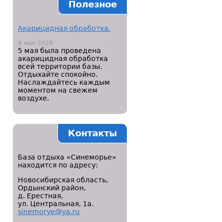
Полезное
Акарицидная обработка.
8 мая 2026
5 мая была проведена
акарицидная обработка
всей территории базы.
Отдыхайте спокойно.
Наслаждайтесь каждым
моментом на свежем
воздухе.
Контакты
База отдыха «Синеморье»
находится по адресу:
Новосибирская область,
Ордынский район,
д. Ерестная,
ул. Центральная, 1а.
sinemorye@ya.ru