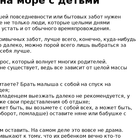
на море с детьми
шей повседневности или бытовых забот нужен
е не только люди, которые целыми днями
 устать и от обычного времяпровождения.
ривычных забот, лучше всего, конечно, куда-нибудь
о далеко, можно порой всего лишь выбраться за
 себя лучше.
рос, который волнует многих родителей.
не существует, ведь все зависит от целой массы
таете? Брать малыша с собой на спуск на
дея;
младенцем выезжать далеко не рекомендуется, у
же свои представления об отдыхе;
ет быть, вы возьмете с собой всех, а может быть,
оборот, помладше) оставите няне или бабушке с
м оставить. На самом деле это вовсе не драма.
выкают к тому, что их ребенком вечно кто-то