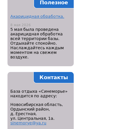
Полезное
Акарицидная обработка.
8 мая 2026
5 мая была проведена
акарицидная обработка
всей территории базы.
Отдыхайте спокойно.
Наслаждайтесь каждым
моментом на свежем
воздухе.
Контакты
База отдыха «Синеморье»
находится по адресу:
Новосибирская область,
Ордынский район,
д. Ерестная,
ул. Центральная, 1а.
sinemorye@ya.ru