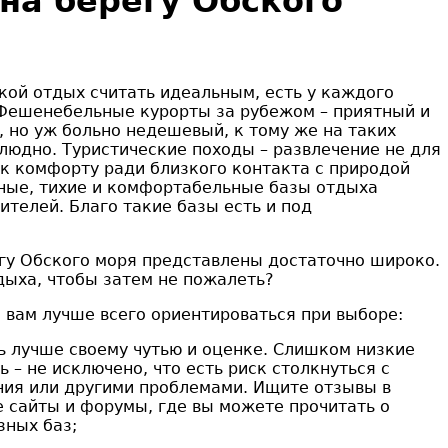
на берегу Обского
акой отдых считать идеальным, есть у каждого
 Фешенебельные курорты за рубежом – приятный и
, но уж больно недешевый, к тому же на таких
 людно. Туристические походы – развлечение не для
 к комфорту ради близкого контакта с природой
ные, тихие и комфортабельные базы отдыха
ителей. Благо такие базы есть и под
гу Обского моря представлены достаточно широко.
дыха, чтобы затем не пожалеть?
о вам лучше всего ориентироваться при выборе:
ь лучше своему чутью и оценке. Слишком низкие
– не исключено, что есть риск столкнуться с
ния или другими проблемами. Ищите отзывы в
е сайты и форумы, где вы можете прочитать о
зных баз;