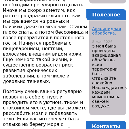
необходимо регулярно отдыхать.
Иначе мы скоро заметим, как
Полезное
растет раздражительность, как
мы срываемся на родных и
близких даже по мелочам. Станем
Акарицидная
плохо спать, а потом бессонница и
обработка.
вовсе превратится в постоянного
8 мая 2026
гостя. Начнутся проблемы с
5 мая была
пищеварением, ногтями,
проведена
волосами, внешним видом кожи.
акарицидная
Еще немного такой жизни, и
обработка
существенно возрастет риск
всей
территории
развития хронических
базы.
заболеваний, в том числе и
Отдыхайте
довольно тяжелых.
спокойно.
Наслаждайтесь
Поэтому очень важно регулярно
каждым
позволять себе отпуск и
моментом на
свежем
проводить его в уютном, тихом и
воздухе.
спокойном месте, где вы сможете
расслабить мозг и побаловать
тело. Если вас интересует база
отдыха на берегу моря с
Контакты