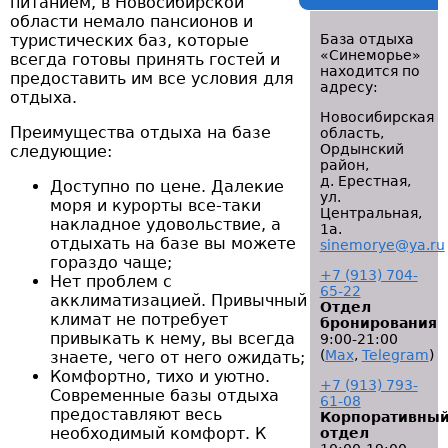
питанием, в Новосибирской
области немало пансионов и
туристических баз, которые
База отдыха
«Синеморье»
всегда готовы принять гостей и
находится по
предоставить им все условия для
адресу:
отдыха.
Новосибирская
Преимущества отдыха на базе
область,
Ордынский
следующие:
район,
д. Ерестная,
Доступно по цене. Далекие
ул.
моря и курорты все-таки
Центральная,
накладное удовольствие, а
1а.
отдыхать на базе вы можете
sinemorye@ya.ru
гораздо чаще;
+7 (913) 704-
Нет проблем с
65-22
акклиматизацией. Привычный
Отдел
климат не потребует
бронирования
привыкать к нему, вы всегда
9:00-21:00
(
Мах
,
Telegram
)
знаете, чего от него ожидать;
Комфортно, тихо и уютно.
+7 (913) 793-
Современные базы отдыха
61-08
предоставляют весь
Корпоративны
необходимый комфорт. К
отдел