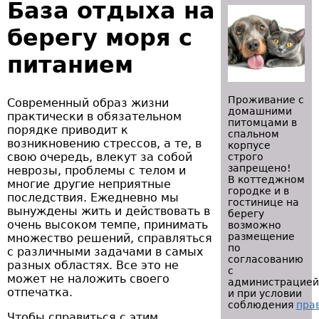
База отдыха на
берегу моря с
питанием
Проживание с
Современный образ жизни
домашними
практически в обязательном
питомцами в
порядке приводит к
спальном
возникновению стрессов, а те, в
корпусе
свою очередь, влекут за собой
строго
запрещено!
неврозы, проблемы с телом и
В коттеджном
многие другие неприятные
городке и в
последствия. Ежедневно мы
гостинице на
вынуждены жить и действовать в
берегу
очень высоком темпе, принимать
возможно
размещение
множество решений, справляться
по
с различными задачами в самых
согласованию
разных областях. Все это не
с
может не наложить своего
администрацией
отпечатка.
и при условии
соблюдения
пра
Чтобы справиться с этим,