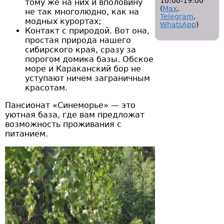
10:00-19:00
тому же на них и вполовину
(
Мах
,
не так многолюдно, как на
Telegram
,
модных курортах;
WhatsApp
)
Контакт с природой. Вот она,
простая природа нашего
сибирского края, сразу за
порогом домика базы. Обское
море и Караканский бор не
уступают ничем заграничным
красотам.
Пансионат «Синеморье» — это
уютная база, где вам предложат
возможность проживания с
питанием.